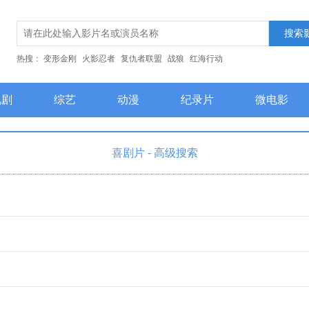
热搜：
变形金刚
火影忍者
复仇者联盟
战狼
红海行动
视剧
综艺
动漫
纪录片
微电影
员
最近更新
喜剧片 - 高级搜索