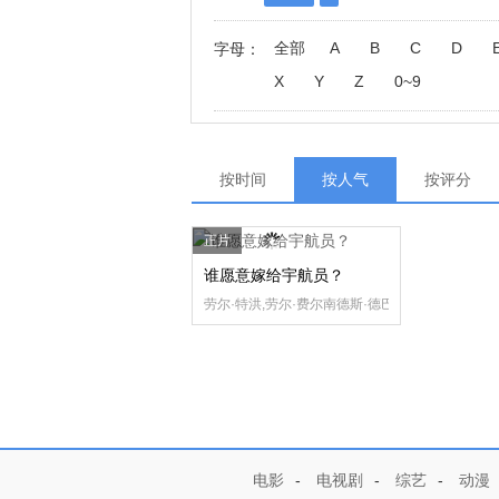
全部
A
B
C
D
字母：
X
Y
Z
0~9
按时间
按人气
按评分
正片
谁愿意嫁给宇航员？
劳尔·特洪,劳尔·费尔南德斯·德巴勃罗,亚历杭德罗·诺斯,Sabr
电影
-
电视剧
-
综艺
-
动漫