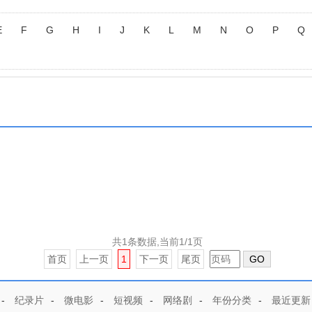
E
F
G
H
I
J
K
L
M
N
O
P
Q
ina,Praga,Lluïsa,Mallol
共1条数据,当前1/1页
首页
上一页
1
下一页
尾页
GO
-
纪录片
-
微电影
-
短视频
-
网络剧
-
年份分类
-
最近更新