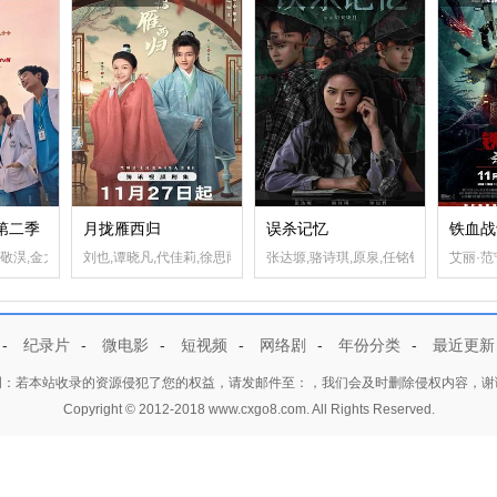
第二季
月拢雁西归
误杀记忆
铁血战
杨新鸣,艾丽娅,马迎春,张奕聪,王悦伊,张本煜,汪铎,刘千慈
郑敬淏,金大明,田美都,河允庆
刘也,谭晓凡,代佳莉,徐思雨,刘国豪,鹿鸣,宁显周,李传缨,王庆,李佳怡
张达塬,骆诗琪,原泉,任铭铭,钟煜霖,曹
艾丽·范
-
纪录片
-
微电影
-
短视频
-
网络剧
-
年份分类
-
最近更新
明：若本站收录的资源侵犯了您的权益，请发邮件至：，我们会及时删除侵权内容，谢
Copyright © 2012-2018 www.cxgo8.com. All Rights Reserved.