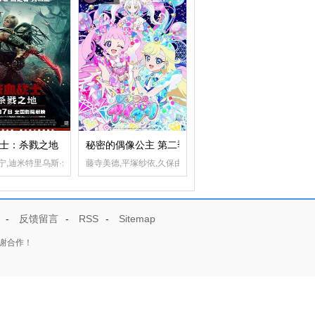
士：杀戮之地
秘密的偶像公主 第二季
雪雅
宁,迪米特里乌斯·舒斯特-科洛阿玛坦吉
藤寺美德,平塚纱依,久保由利香,日比优理香,铃木杏奈,德井青空
-
反馈留言
-
RSS
-
Sitemap
谢合作！