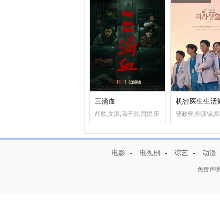
三滴血
机智医生生活
胡歌,文淇,高子淇,闫妮,宋佳,高叶,欧豪,李雪琴,
曹政奭,柳演锡,
电影
-
电视剧
-
综艺
-
动漫
免责声