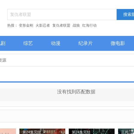
热搜：
变形金刚
火影忍者
复仇者联盟
战狼
红海行动
视剧
综艺
动漫
纪录片
微电影
员
最近更新
个资源
没有找到匹配数据
第24集完结
第24集完结
正片