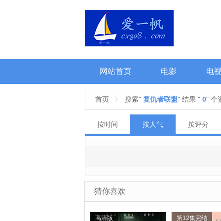
网站首页
电影
电
年份分类
专题
会
首页
搜索"
复仇者联盟
" 结果 "
0
" 
按时间
按人气
按评分
猜你喜欢
高清版
第12集完结