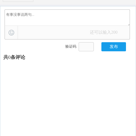
变形金刚
火影忍者
复仇者联盟
战狼
红海行动
还可以输入
200
验证码:
共
0
条评论
0